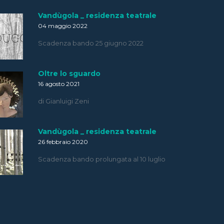
Vandùgola _ residenza teatrale
04 maggio 2022
Scadenza bando 25 giugno 2022
Oltre lo sguardo
16 agosto 2021
di Gianluigi Zeni
Vandùgola _ residenza teatrale
26 febbraio 2020
Scadenza bando prolungata al 10 luglio