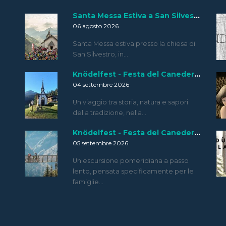
Santa Messa Estiva a San Silvestro
06 agosto 2026
Santa Messa estiva presso la chiesa di
San Silvestro, in…
Knödelfest - Festa del Canederlo: Knödelfest Tour
04 settembre 2026
Un viaggio tra storia, natura e sapori
della tradizione, nella…
Knödelfest - Festa del Canederlo: Knödelfest Tour
05 settembre 2026
Un'escursione pomeridiana a passo
lento, pensata specificamente per le
famiglie…