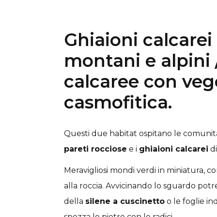
Ghiaioni calcarei 
montani e alpini 
calcaree con veg
casmofitica.
Questi due habitat ospitano le comunità 
pareti rocciose
e i
ghiaioni calcarei
d
Meravigliosi mondi verdi in miniatura, co
alla roccia. Avvicinando lo sguardo potr
della
silene a cuscinetto
o le foglie in
spezza le pietre con le radici.