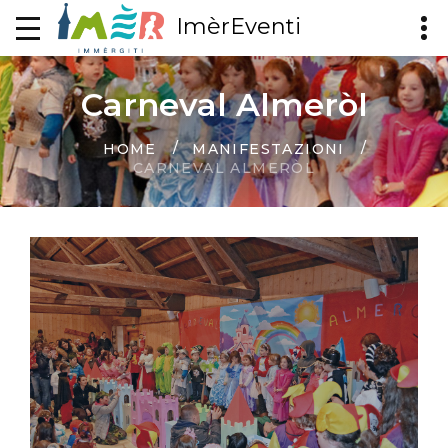
ImèrEventi
Carneval Almeròl
HOME
MANIFESTAZIONI
CARNEVAL ALMERÒL