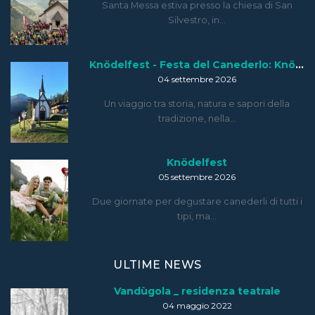
Santa Messa estiva presso la chiesa di San
Silvestro, in…
Knödelfest - Festa del Canederlo: Knödelfest Tour
04 settembre 2026
Un viaggio tra storia, natura e sapori della
tradizione, nella…
Knödelfest
05 settembre 2026
Due giornate per degustare canederli di tutti i
tipi, ma…
ULTIME NEWS
Vandùgola _ residenza teatrale
04 maggio 2022